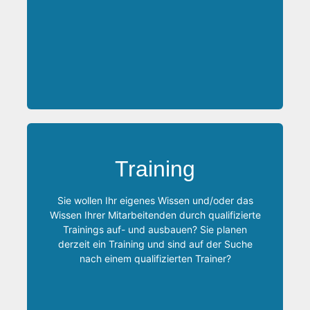
Soll es ein Inhouse-Training in ihrem eigenen
Unternehmen oder ein offenes Training sein?
Training
Soll es „online“ oder doch lieber als klassisches
Präsenztraining durchgeführt werden?
Sie wollen Ihr eigenes Wissen und/oder das
Bitte sprechen Sie mich an, gemeinsam finden
Wissen Ihrer Mitarbeitenden durch qualifizierte
wir für Sie die optimale Lösung!
Trainings auf- und ausbauen? Sie planen
derzeit ein Training und sind auf der Suche
nach einem qualifizierten Trainer?