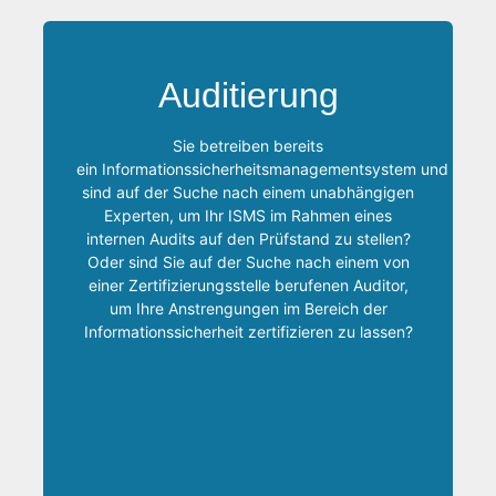
Als mehrfach berufener Auditor für
akkreditierte Zertifizierungsstellen bin ich
Auditierung
qualifiziert, sowohl interne Audits als auch
Zertifizierungsaudits gemäß ISO/IEC 27001
sowie BSI IT-Grundschutz durchzuführen.
Sie betreiben bereits
Meine Qualifikation erstreckt sich hierbei neben
ein Informationssicherheitsmanagementsystem und
klassischen, allgemeinen Zertifizierungen von
sind auf der Suche nach einem unabhängigen
Informationssicherheitsmanagementsystemen
Experten, um Ihr ISMS im Rahmen eines
auch auf solche für Energieversorger (im
internen Audits auf den Prüfstand zu stellen?
Speziellen: Netzbetreiber, welche den sicheren
Oder sind Sie auf der Suche nach einem von
Netzbetrieb gemäß §11 Abs. 1a über eine
einer Zertifizierungsstelle berufenen Auditor,
Zertifizierung nachweisen müssen) sowie
um Ihre Anstrengungen im Bereich der
Betreiber kritischer Infrastrukturen, welche
Informationssicherheit zertifizieren zu lassen?
gemäß BSI-Gesetz §8a alle zwei Jahre einen
geeigneten Nachweis des ordnungsgemäßen
Betriebs ihres ISMS erbringen müssen.