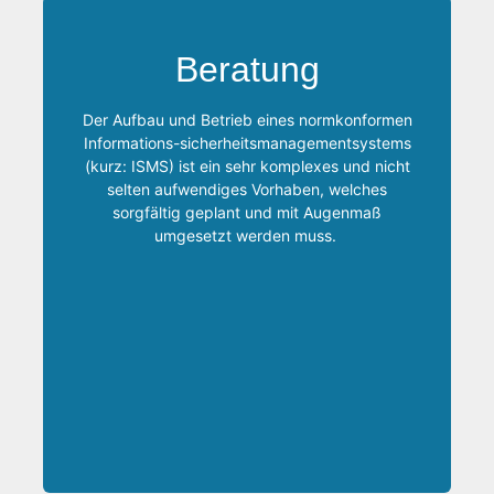
Ich bin ihr verlässlicher Partner für die
Einführung eines ISMS gemäß ISO/IEC 27001,
Beratung
BSI IT-Grundschutz oder auch VdS 10000.
Gerne unterstütze ich Sie auch beim
Der Aufbau und Betrieb eines normkonformen
ordnungsgemäßen Betrieb Ihres bereits
Informations-sicherheitsmanagementsystems
etablierten ISMS.
(kurz: ISMS) ist ein sehr komplexes und nicht
selten aufwendiges Vorhaben, welches
Mit über 25 Jahren Expertise im Aufbau und
sorgfältig geplant und mit Augenmaß
Betrieb von Managementsystemen in
umgesetzt werden muss.
unterschiedlichsten Kontexten verfüge ich über
die notwendige Erfahrung, um Ihnen mit Rat
und Tat zur Seite zu stehen.